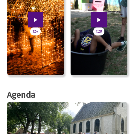
1:57
1:28
Agenda