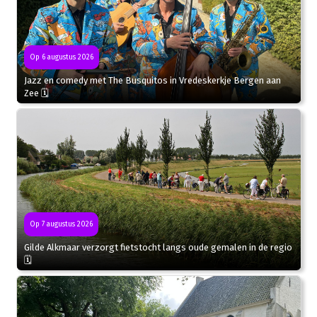
Op 6 augustus 2026
Jazz en comedy met The Busquitos in Vredeskerkje Bergen aan
Zee 🗓
Op 7 augustus 2026
Gilde Alkmaar verzorgt fietstocht langs oude gemalen in de regio
🗓