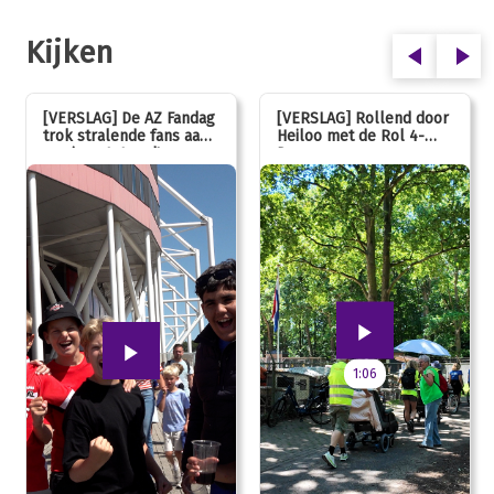
Kijken
[VERSLAG] De AZ Fandag
[VERSLAG] Rollend door
trok stralende fans aan,
Heiloo met de Rol 4-
van jong tot oud!
Daagse
1:06