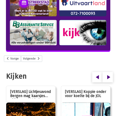
Vorige
Volgende
Kijken
[VERSLAG] Lichtjesavond
[VERSLAG] Koppie onder
Bergen mag kaarsjes
voor koelte bij de JOL
uitblazen: 100 jarig
jubileum!