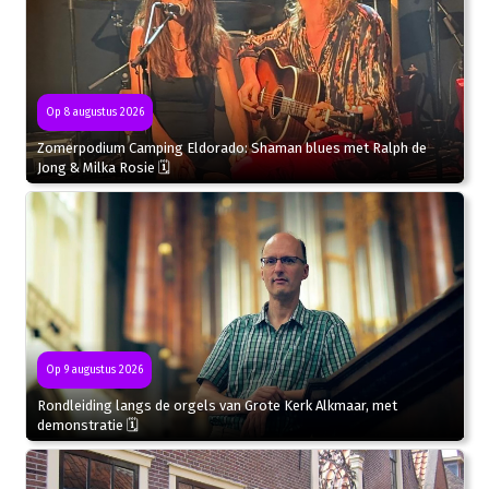
Op 8 augustus 2026
Zomerpodium Camping Eldorado: Shaman blues met Ralph de
Jong & Milka Rosie 🗓
Op 9 augustus 2026
Rondleiding langs de orgels van Grote Kerk Alkmaar, met
demonstratie 🗓