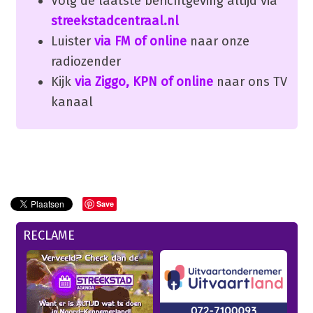
Volg de laatste berichtgeving altijd via
streekstadcentraal.nl
Luister
via FM of online
naar onze
radiozender
Kijk
via Ziggo, KPN of online
naar ons TV
kanaal
Save
RECLAME