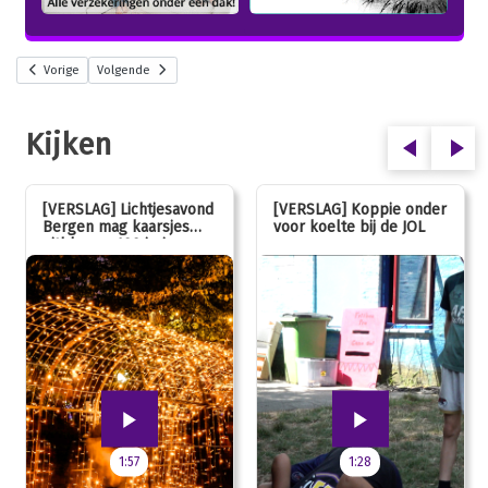
Vorige
Volgende
Kijken
[VERSLAG] Lichtjesavond
[VERSLAG] Koppie onder
Bergen mag kaarsjes
voor koelte bij de JOL
uitblazen: 100 jarig
jubileum!
1:57
1:28