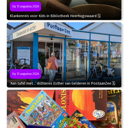
Op 13 augustus 2026
Klankenreis voor Kids in Bibliotheek Heerhugowaard 🗓
Op 13 augustus 2026
‘Aan tafel met…’ dichteres Esther van Gelderen in PostaanZee 🗓