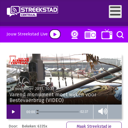
Jouw Streekstad Live
16 november 2011, 10:37
Varend monument moet wijken voor
Bestevaerbrug (VIDEO)
02:37
00
:
00
Door:
Bekeken: 6335x
Maak Streekstad je